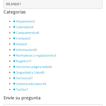
IRLANDA?
Categorías
Alojamiento
3
Calendario
5
Campamentos
8
Contacto
3
Dietas
2
Información
20
Normativas y regulaciones
3
Registro
17
Secciones página web
34
Seguridad y Salud
9
Servicios
37
Sistema educativo
16
Tarifas
7
Envíe su pregunta