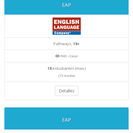
EAP
Pathways,
18+
60
min.
/clase
18
estudiantes (max.)
(15 media)
Detalles
EAP