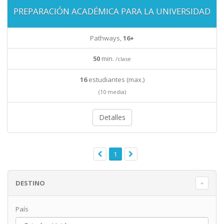
PREPARACIÓN ACADÉMICA PARA LA UNIVERSIDAD
Pathways,
16+
50
min.
/clase
16
estudiantes (max.)
(10 media)
Detalles
1
DESTINO
País