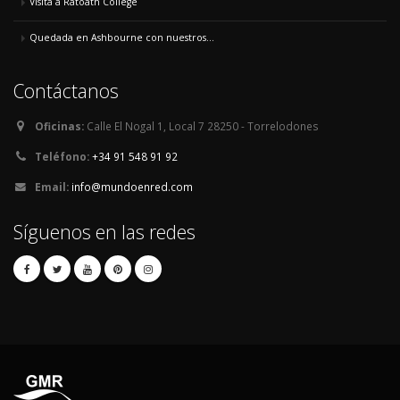
Visita a Ratoath College
Quedada en Ashbourne con nuestros...
Contáctanos
Oficinas:
Calle El Nogal 1, Local 7 28250 - Torrelodones
Teléfono:
+34 91 548 91 92
Email:
info@mundoenred.com
Síguenos en las redes