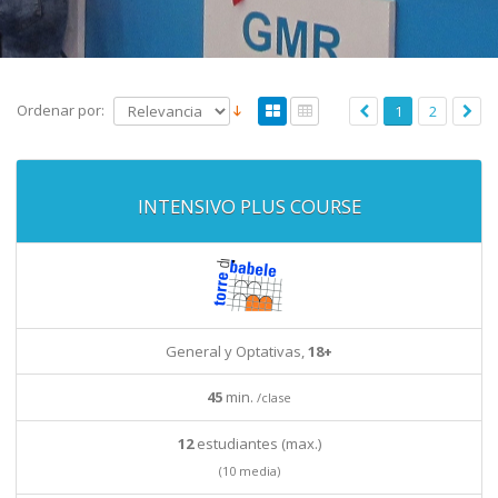
Ordenar por:
1
2
INTENSIVO PLUS COURSE
General y Optativas,
18+
45
min.
/clase
12
estudiantes (max.)
(10 media)