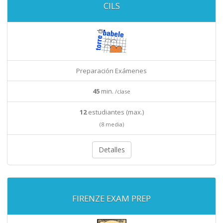
CILS
Preparación Exámenes
45
min.
/clase
12
estudiantes (max.)
(8 media)
Detalles
FIRENZE EXAM PREP