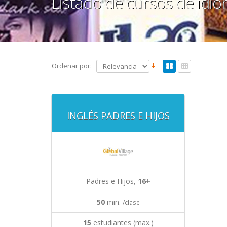
Listado de cursos de idi
Ordenar por:
INGLÉS PADRES E HIJOS
Padres e Hijos,
16+
50
min.
/clase
15
estudiantes (max.)