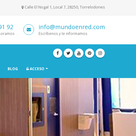
Calle El Nogal 1, Local 7, 28250, Torrelodones
91 92
info@mundoenred.com
esoramos
Escríbenos y te informamos
BLOG
ACCESO