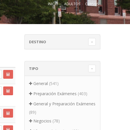
INICIO
ADULTOS
CURSOS
DESTINO
TIPO
General
(541)
Preparación Exámenes
(403)
General y Preparación Exámenes
(89)
Negocios
(78)