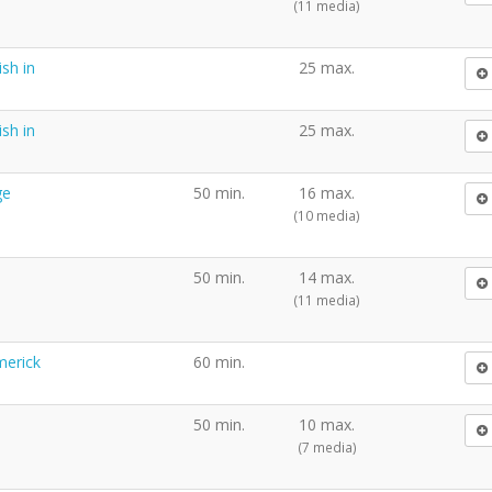
(11 media)
sh in
25 max.
sh in
25 max.
ge
50 min.
16 max.
(10 media)
50 min.
14 max.
(11 media)
merick
60 min.
50 min.
10 max.
(7 media)