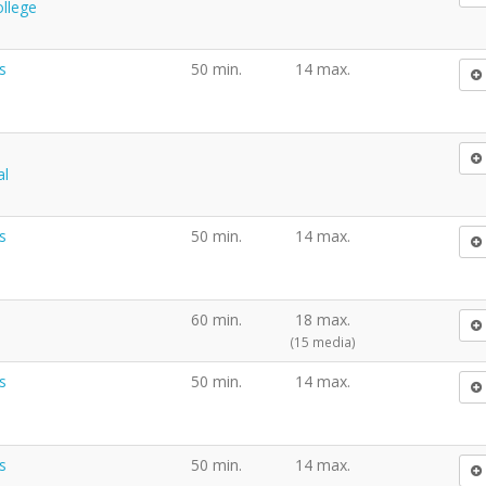
ollege
s
50 min.
14 max.
d
al
s
50 min.
14 max.
60 min.
18 max.
(15 media)
s
50 min.
14 max.
s
50 min.
14 max.