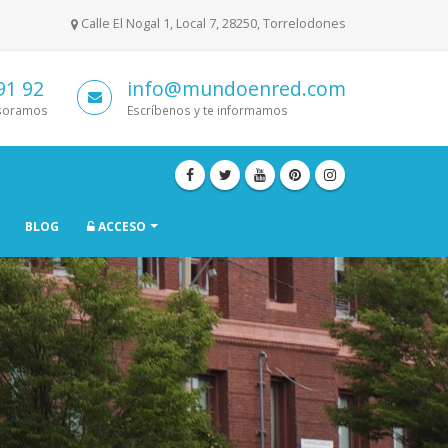
Calle El Nogal 1, Local 7, 28250, Torrelodones
91 92
info@mundoenred.com
esoramos
Escríbenos y te informamos
BLOG
ACCESO