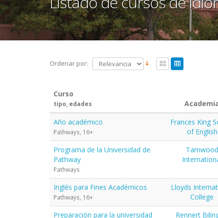
Listado de cursos de idi
Ordenar por:
Curso
Academi
tipo, edades
Año académico
Frances King S
of English
Pathways, 16+
Programa de la Universidad de
Tamwoo
Pathway
Internation
Pathways
Inglés para Fines Académicos
Lloyds Internat
College
Pathways, 16+
Preparación para la universidad
Rennert Bilin