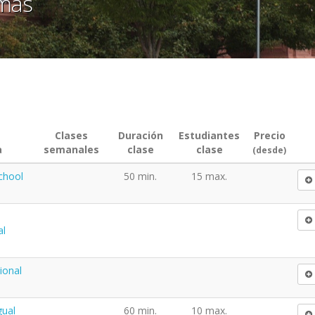
omas
Clases
Duración
Estudiantes
Precio
a
semanales
clase
clase
(desde)
chool
50 min.
15 max.
d
al
ional
gual
60 min.
10 max.