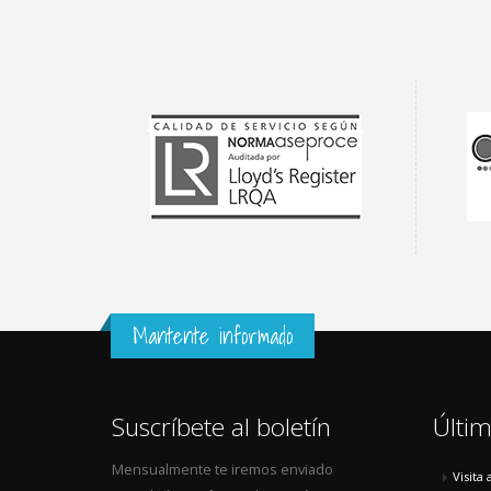
Mantente informado
Suscríbete al boletín
Últim
Mensualmente te iremos enviado
Visita