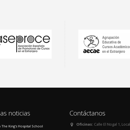
as noticias
Contáctanos
Oficinas:
Calle El Nogal 1, Loca
 a The King's Hospital School