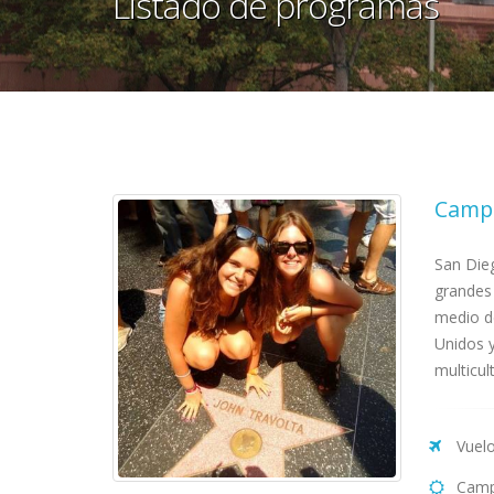
Listado de programas
Campa
San Dieg
grandes
medio d
Unidos y
multicul
Vuelo
Camp