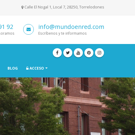
Calle El Nogal 1, Local 7, 28250, Torrelodones
91 92
info@mundoenred.com
esoramos
Escríbenos y te informamos
BLOG
ACCESO