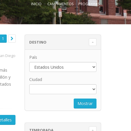
INICIO
CAMPAMENTOS
PROGRAMAS
1
DESTINO
an Diego
País
 más
llón y
Ciudad
stados
etalles
TEMPORADA