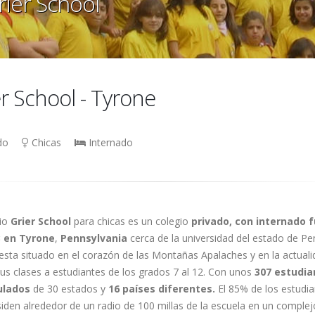
rier School
r School - Tyrone
do
Chicas
Internado
gio
Grier School
para chicas es un colegio
privado, con internado 
3 en Tyrone
,
Pennsylvania
cerca de la universidad del estado de Pen
esta situado en el corazón de las Montañas Apalaches y en la actuali
us clases a estudiantes de los grados 7 al 12. Con unos
307 estudia
ulados
de 30 estados y
16 países diferentes.
El 85% de los estudia
siden alrededor de un radio de 100 millas de la escuela en un complej