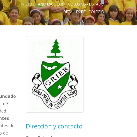
INICIO
AÑO ESCOLAR
COLEGIOS - LISTADO
DETALLES DEL COLEGIO
fundado
n. El
dad
ntes
Dirección y contacto
ntes de
o de