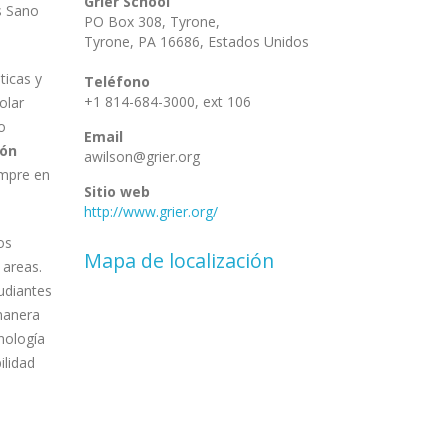
Grier School
s Sano
PO Box 308, Tyrone,
Tyrone
,
PA 16686
,
Estados Unidos
ticas y
Teléfono
+1 814-684-3000, ext 106
olar
o
Email
ión
awilson@grier.org
mpre en
Sitio web
http://www.grier.org/
os
Mapa de localización
 areas.
udiantes
manera
cnología
ilidad