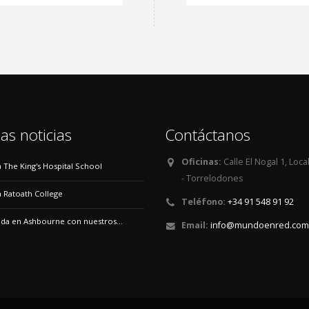
as noticias
Contáctanos
Oficinas:
Calle El Nogal 1, Loca
 a The King's Hospital School
- Torrelodones
 a Ratoath College
Teléfono:
+34 91 548 91 92
a en Ashbourne con nuestros...
Email:
info@mundoenred.com