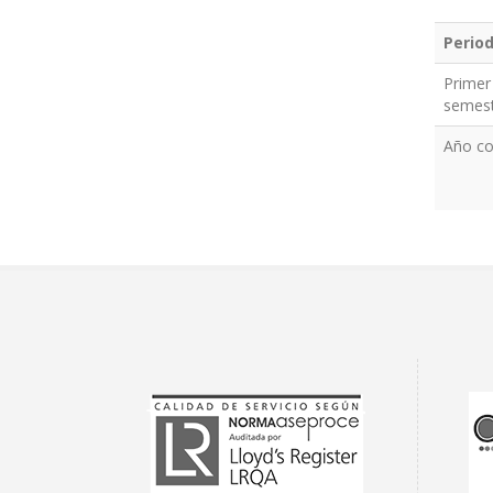
Perio
Primer
semes
Año c