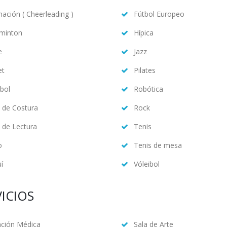
ación ( Cheerleading )
Fútbol Europeo
minton
Hípica
e
Jazz
et
Pilates
bol
Robótica
 de Costura
Rock
 de Lectura
Tenis
o
Tenis de mesa
í
Vóleibol
ICIOS
nción Médica
Sala de Arte