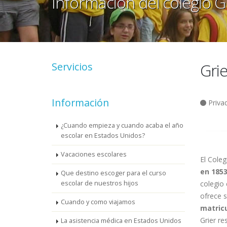
Información del colegio G
Servicios
Grie
Información
Priva
¿Cuando empieza y cuando acaba el año
escolar en Estados Unidos?
Vacaciones escolares
El Cole
en 185
Que destino escoger para el curso
escolar de nuestros hijos
colegio 
ofrece s
Cuando y como viajamos
matric
Grier re
La asistencia médica en Estados Unidos