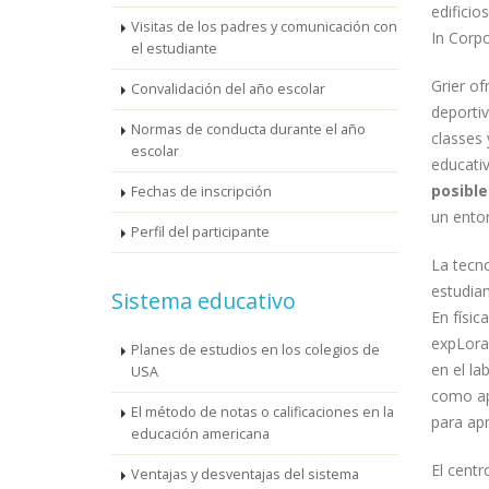
edifici
Visitas de los padres y comunicación con
In Corp
el estudiante
Grier of
Convalidación del año escolar
deporti
Normas de conducta durante el año
classes
escolar
educati
posible
Fechas de inscripción
un entor
Perfil del participante
La tecno
estudian
Sistema educativo
En físic
expLorar
Planes de estudios en los colegios de
en el la
USA
como ap
El método de notas o calificaciones en la
para apr
educación americana
El cent
Ventajas y desventajas del sistema