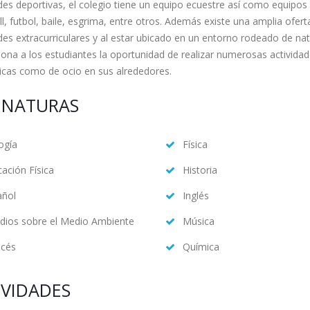
des deportivas, el colegio tiene un equipo ecuestre así como equipos
ll, futbol, baile, esgrima, entre otros. Además existe una amplia ofert
des extracurriculares y al estar ubicado en un entorno rodeado de na
ona a los estudiantes la oportunidad de realizar numerosas actividad
cas como de ocio en sus alrededores.
GNATURAS
ogía
Física
ación Física
Historia
añol
Inglés
dios sobre el Medio Ambiente
Música
ncés
Química
IVIDADES