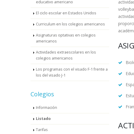
activida
educativo americano
volleyba
El ciclo escolar en Estados Unidos
activida
proporci
Curriculum en los colegios americanos
académi
Asignaturas optativas en colegios
americanos
ASI
Actividades extraescolares en los
colegios americanos
Biol
Los programas con el visado F-1 frente a
Educ
los del visado J-1
Esp
Colegios
Estu
Fra
Información
Listado
ACT
Tarifas