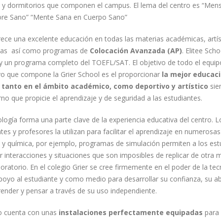
os y dormitorios que componen el campus. El lema del centro es “Men
ore Sano” “Mente Sana en Cuerpo Sano”
rece una excelente educación en todas las materias académicas, artís
vas así como programas de
Colocación Avanzada (AP)
. Elitee Scho
 y un programa completo del TOEFL/SAT. El objetivo de todo el equip
vo que compone la Grier School es el proporcionar
la mejor educac
 tanto en el ámbito académico, como deportivo y artístico
sie
no que propicie el aprendizaje y de seguridad a las estudiantes.
logía forma una parte clave de la experiencia educativa del centro. L
tes y profesores la utilizan para facilitar el aprendizaje en numerosas
a y química, por ejemplo, programas de simulación permiten a los est
 interacciones y situaciones que son imposibles de replicar de otra 
boratorio. En el colegio Grier se cree firmemente en el poder de la te
oyo al estudiante y como medio para desarrollar su confianza, su ab
ender y pensar a través de su uso independiente.
ro cuenta con unas
instalaciones perfectamente equipadas
para