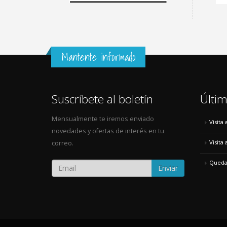
Mantente informado
Suscríbete al boletín
Últim
Mensualmente te iremos enviado
Visita
novedades y ofertas de interés en tu
Visita
correo.
Quedad
Enviar