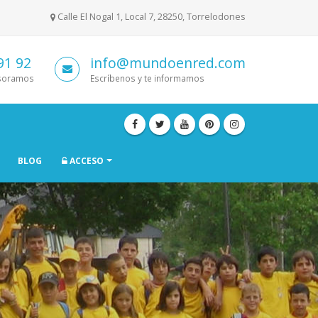
Calle El Nogal 1, Local 7, 28250, Torrelodones
91 92
info@mundoenred.com
esoramos
Escríbenos y te informamos
BLOG
ACCESO