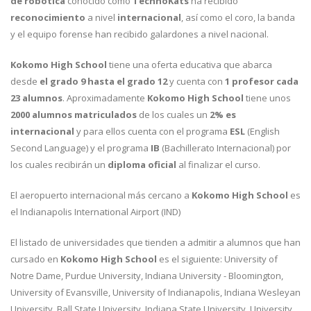
de robótica
conocido como
TechnoKats
ha recibido
reconocimiento
a nivel
internacional
, así como el coro, la banda
y el equipo forense han recibido galardones a nivel nacional.
Kokomo High School
tiene una oferta educativa que abarca
desde
el grado 9 hasta el grado 12
y cuenta con
1 profesor cada
23 alumnos
. Aproximadamente
Kokomo High School
tiene unos
2000 alumnos matriculados
de los cuales un
2% es
internacional
y para ellos cuenta con el programa
ESL
(English
Second Language) y el programa
IB
(Bachillerato Internacional) por
los cuales recibirán un
diploma oficial
al finalizar el curso.
El aeropuerto internacional más cercano a
Kokomo High School
es
el Indianapolis International Airport (IND)
El listado de universidades que tienden a admitir a alumnos que han
cursado en
Kokomo High School
es el siguiente: University of
Notre Dame, Purdue University, Indiana University - Bloomington,
University of Evansville, University of Indianapolis, Indiana Wesleyan
University, Ball State University, Indiana State University, University