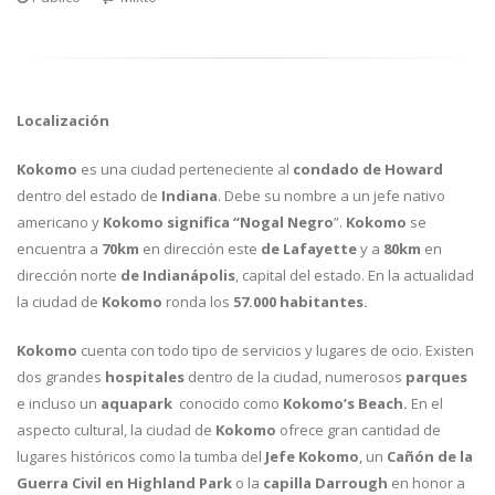
Localización
Kokomo
es una ciudad perteneciente al
condado de Howard
dentro del estado de
Indiana
. Debe su nombre a un jefe nativo
americano y
Kokomo significa “Nogal Negro
”.
Kokomo
se
encuentra a
70km
en dirección este
de
Lafayette
y a
80km
en
dirección norte
de Indianápolis
, capital del estado. En la actualidad
la ciudad de
Kokomo
ronda los
57.000 habitantes.
Kokomo
cuenta con todo tipo de servicios y lugares de ocio. Existen
dos grandes
hospitales
dentro de la ciudad, numerosos
parques
e incluso un
aquapark
conocido como
Kokomo’s Beach.
En el
aspecto cultural, la ciudad de
Kokomo
ofrece gran cantidad de
lugares históricos como la tumba del
Jefe Kokomo
, un
Cañón de la
Guerra Civil en Highland Park
o la
capilla Darrough
en honor a