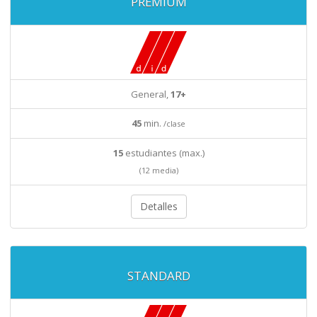
PREMIUM
General,
17+
45
min.
/clase
15
estudiantes (max.)
(12 media)
Detalles
STANDARD