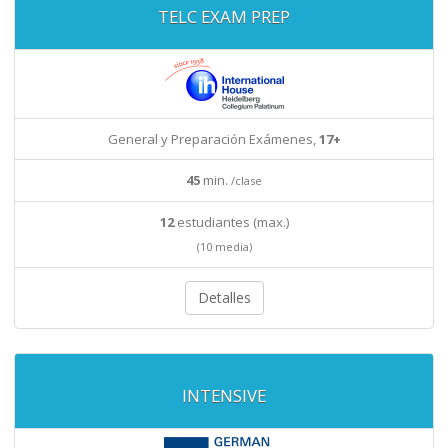
TELC EXAM PREP
General y Preparación Exámenes,
17+
45
min.
/clase
12
estudiantes (max.)
(10 media)
Detalles
INTENSIVE