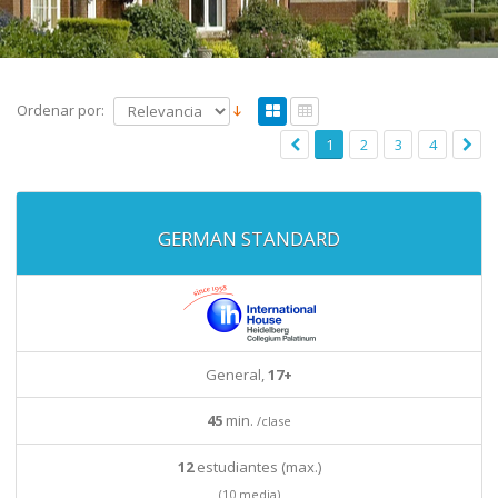
Ordenar por:
1
2
3
4
GERMAN STANDARD
General,
17+
45
min.
/clase
12
estudiantes (max.)
(10 media)