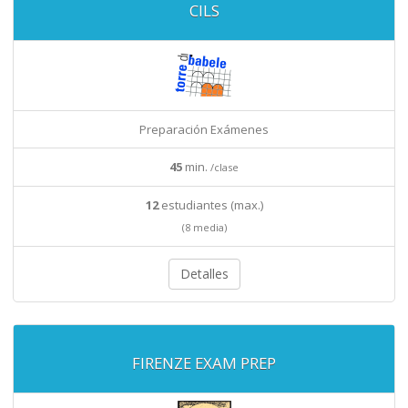
CILS
Preparación Exámenes
45
min.
/clase
12
estudiantes (max.)
(8 media)
Detalles
FIRENZE EXAM PREP