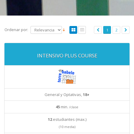
Ordenar por:
1
2
INTENSIVO PLUS COURSE
General y Optativas,
18+
45
min.
/clase
12
estudiantes (max.)
(10 media)