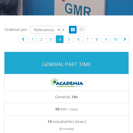
Ordenar por:
1
2
3
4
5
6
7
8
9
10
GENERAL PART TIME
General,
16+
50
min.
/clase
10
estudiantes (max.)
(8 media)