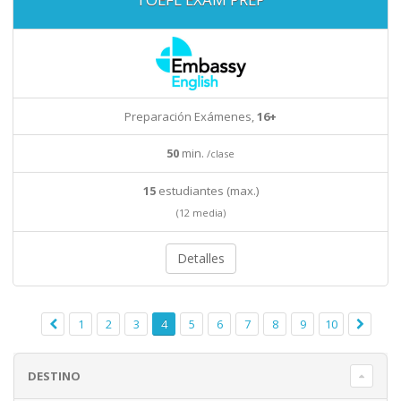
Preparación Exámenes,
16+
50
min.
/clase
15
estudiantes (max.)
(12 media)
Detalles
1
2
3
4
5
6
7
8
9
10
DESTINO