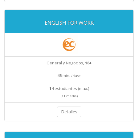
ENGLISH FOR WORK
General y Negocios,
18+
45
min.
/clase
14
estudiantes (max.)
(11 media)
Detalles