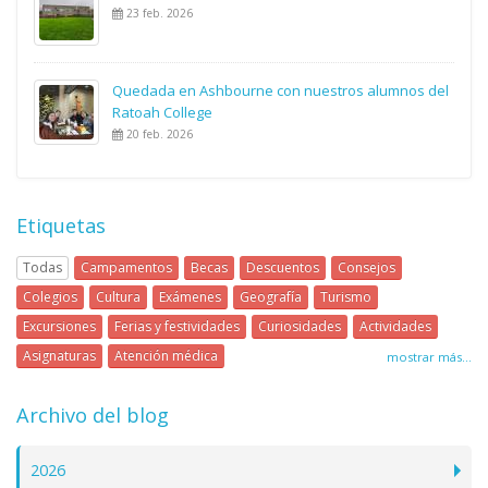
23 feb. 2026
Quedada en Ashbourne con nuestros alumnos del
Ratoah College
20 feb. 2026
Etiquetas
Todas
Campamentos
Becas
Descuentos
Consejos
Colegios
Cultura
Exámenes
Geografía
Turismo
Excursiones
Ferias y festividades
Curiosidades
Actividades
Asignaturas
Atención médica
mostrar más...
Archivo del blog
2026