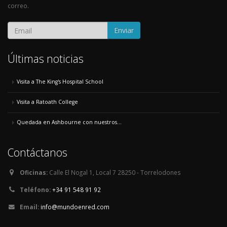
correo.
Enviar
Últimas noticias
Visita a The King's Hospital School
Visita a Ratoath College
Quedada en Ashbourne con nuestros...
Contáctanos
Oficinas:
Calle El Nogal 1, Local 7 28250 - Torrelodones
Teléfono:
+34 91 548 91 92
Email:
info@mundoenred.com