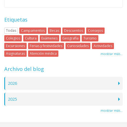
Etiquetas
Todas
Campamentos
Becas
Descuentos
Consejos
Colegios
Cultura
Exámenes
Geografía
Turismo
Excursiones
Ferias y festividades
Curiosidades
Actividades
Asignaturas
Atención médica
mostrar más...
Archivo del blog
2026
2025
mostrar más...