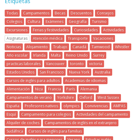
Etiquetas
Todas
Campamentos
Becas
Descuentos
Consejos
Colegios
Cultura
Exámenes
Geografía
Turismo
Excursiones
Ferias y festividades
Curiosidades
Actividades
Asignaturas
Atención médica
Transporte
Vacaciones
Noticias
Alojamiento
Trabajo
Canadá
Tamwood
Whistler
Año escolar
Irlanda
Malta
Reino Unido
Surrey
practicas laborales
Vancouver
toronto
victoria
Estados Unidos
San Francisco
Nueva York
Australia
Cursos de inglés para adultos
Academias de idiomas
Alimentación
Niza
Francia
París
Alemania
Campamentos de verano
Yorkshire
Oxford
West Sussex
España
Profesores nativos
olympics
Convivencias
AMPAS
Esquí
Campamento para colegios
Actividades del campamento
Alquiler de coches
Campamentos de inglés en el extranjero
Sudáfrica
Cursos de inglés para familias
Cursos de inglés para menores
Verano
Estudiar inglés