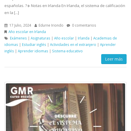
españolas. ?✈️ Notas en Irlanda En Irlanda, el sistema de calificación
en la [...]
17 Julio, 2024
Edurne Iriondo
0 comentarios
Año escolar en Irlanda
Exámenes
|
Asignaturas
|
Año escolar
|
Irlanda
|
Academias de
idiomas
|
Estudiar inglés
|
Actividades en el extranjero
|
Aprender
inglés
|
Aprender idiomas
|
Sistema educativo
Leer más