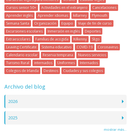
Cursos senior 50+
Actividades en el extranjero
Cancelaciones
Aprender inglés
Aprender idiomas
killarney
Plymouth
Semana Santa
Organización
Equipo
Viaje de fin de curso
Excursiones escolares
Inmersión en inglés
Deportes
Extraescolares
Familias de acogida
Kilkenny
Sligo
Leaving Certificate
Sistema educativo
COVID-19
Coronavirus
Calendario escolar
Reserva temprana
Nuevos servicios
Turismo Rural
internados
Uniformes
Internados
Colegios de Irlanda
Destinos
Ciudades y sus colegios
Archivo del blog
2026
2025
mostrar más...