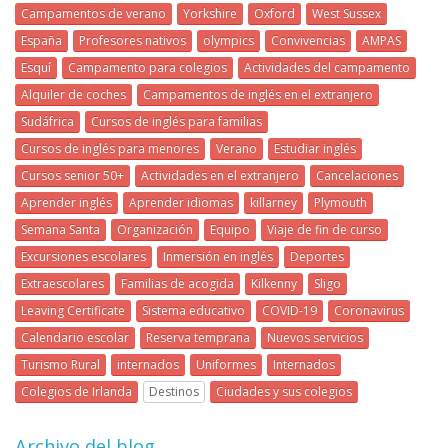
Campamentos de verano
Yorkshire
Oxford
West Sussex
España
Profesores nativos
olympics
Convivencias
AMPAS
Esquí
Campamento para colegios
Actividades del campamento
Alquiler de coches
Campamentos de inglés en el extranjero
Sudáfrica
Cursos de inglés para familias
Cursos de inglés para menores
Verano
Estudiar inglés
Cursos senior 50+
Actividades en el extranjero
Cancelaciones
Aprender inglés
Aprender idiomas
killarney
Plymouth
Semana Santa
Organización
Equipo
Viaje de fin de curso
Excursiones escolares
Inmersión en inglés
Deportes
Extraescolares
Familias de acogida
Kilkenny
Sligo
Leaving Certificate
Sistema educativo
COVID-19
Coronavirus
Calendario escolar
Reserva temprana
Nuevos servicios
Turismo Rural
internados
Uniformes
Internados
Colegios de Irlanda
Destinos
Ciudades y sus colegios
Archivo del blog