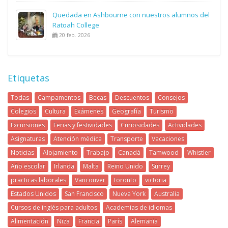
Quedada en Ashbourne con nuestros alumnos del
Ratoah College
20 feb. 2026
Etiquetas
Todas
Campamentos
Becas
Descuentos
Consejos
Colegios
Cultura
Exámenes
Geografía
Turismo
Excursiones
Ferias y festividades
Curiosidades
Actividades
Asignaturas
Atención médica
Transporte
Vacaciones
Noticias
Alojamiento
Trabajo
Canadá
Tamwood
Whistler
Año escolar
Irlanda
Malta
Reino Unido
Surrey
practicas laborales
Vancouver
toronto
victoria
Estados Unidos
San Francisco
Nueva York
Australia
Cursos de inglés para adultos
Academias de idiomas
Alimentación
Niza
Francia
París
Alemania