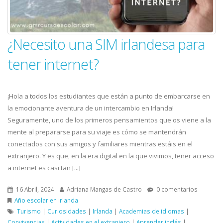
¿Necesito una SIM irlandesa para
tener internet?
¡Hola a todos los estudiantes que están a punto de embarcarse en
la emocionante aventura de un intercambio en Irlanda!
Seguramente, uno de los primeros pensamientos que os viene a la
mente al prepararse para su viaje es cómo se mantendrán
conectados con sus amigos y familiares mientras estáis en el
extranjero. Y es que, en la era digital en la que vivimos, tener acceso
a internet es casi tan [...]
16 Abril, 2024
Adriana Mangas de Castro
0 comentarios
Año escolar en Irlanda
Turismo
|
Curiosidades
|
Irlanda
|
Academias de idiomas
|
Convivencias
|
Actividades en el extranjero
|
Aprender inglés
|