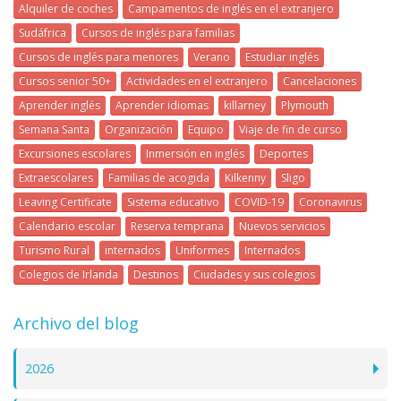
Alquiler de coches
Campamentos de inglés en el extranjero
Sudáfrica
Cursos de inglés para familias
Cursos de inglés para menores
Verano
Estudiar inglés
Cursos senior 50+
Actividades en el extranjero
Cancelaciones
Aprender inglés
Aprender idiomas
killarney
Plymouth
Semana Santa
Organización
Equipo
Viaje de fin de curso
Excursiones escolares
Inmersión en inglés
Deportes
Extraescolares
Familias de acogida
Kilkenny
Sligo
Leaving Certificate
Sistema educativo
COVID-19
Coronavirus
Calendario escolar
Reserva temprana
Nuevos servicios
Turismo Rural
internados
Uniformes
Internados
Colegios de Irlanda
Destinos
Ciudades y sus colegios
Archivo del blog
2026