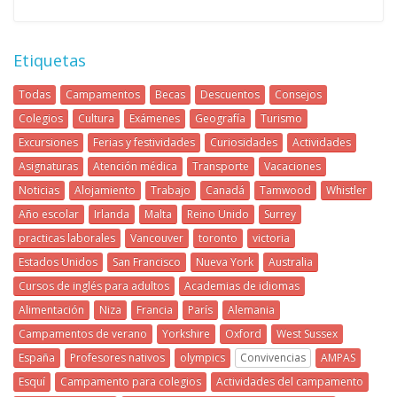
Etiquetas
Todas
Campamentos
Becas
Descuentos
Consejos
Colegios
Cultura
Exámenes
Geografía
Turismo
Excursiones
Ferias y festividades
Curiosidades
Actividades
Asignaturas
Atención médica
Transporte
Vacaciones
Noticias
Alojamiento
Trabajo
Canadá
Tamwood
Whistler
Año escolar
Irlanda
Malta
Reino Unido
Surrey
practicas laborales
Vancouver
toronto
victoria
Estados Unidos
San Francisco
Nueva York
Australia
Cursos de inglés para adultos
Academias de idiomas
Alimentación
Niza
Francia
París
Alemania
Campamentos de verano
Yorkshire
Oxford
West Sussex
España
Profesores nativos
olympics
Convivencias
AMPAS
Esquí
Campamento para colegios
Actividades del campamento