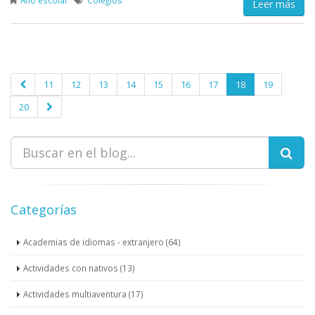
Leer más
11
12
13
14
15
16
17
18
19
20
Categorías
Academias de idiomas - extranjero (64)
Actividades con nativos (13)
Actividades multiaventura (17)