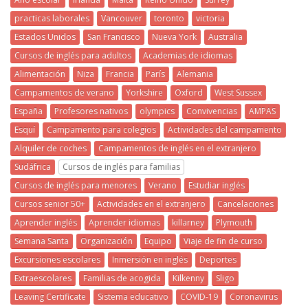
practicas laborales
Vancouver
toronto
victoria
Estados Unidos
San Francisco
Nueva York
Australia
Cursos de inglés para adultos
Academias de idiomas
Alimentación
Niza
Francia
París
Alemania
Campamentos de verano
Yorkshire
Oxford
West Sussex
España
Profesores nativos
olympics
Convivencias
AMPAS
Esquí
Campamento para colegios
Actividades del campamento
Alquiler de coches
Campamentos de inglés en el extranjero
Sudáfrica
Cursos de inglés para familias
Cursos de inglés para menores
Verano
Estudiar inglés
Cursos senior 50+
Actividades en el extranjero
Cancelaciones
Aprender inglés
Aprender idiomas
killarney
Plymouth
Semana Santa
Organización
Equipo
Viaje de fin de curso
Excursiones escolares
Inmersión en inglés
Deportes
Extraescolares
Familias de acogida
Kilkenny
Sligo
Leaving Certificate
Sistema educativo
COVID-19
Coronavirus