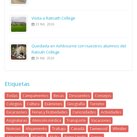
Visita a Ratoath College
23 feb. 2026
Quedada en Ashbourne con nuestros alumnos del
Ratoah College
20 feb. 2026
Etiquetas
Todas
Campamentos
Becas
Descuentos
Consejos
Colegios
Cultura
Exámenes
Geografía
Turismo
Excursiones
Ferias y festividades
Curiosidades
Actividades
Asignaturas
Atención médica
Transporte
Vacaciones
Noticias
Alojamiento
Trabajo
Canadá
Tamwood
Whistler
Año escolar
Irlanda
Malta
Reino Unido
Surrey