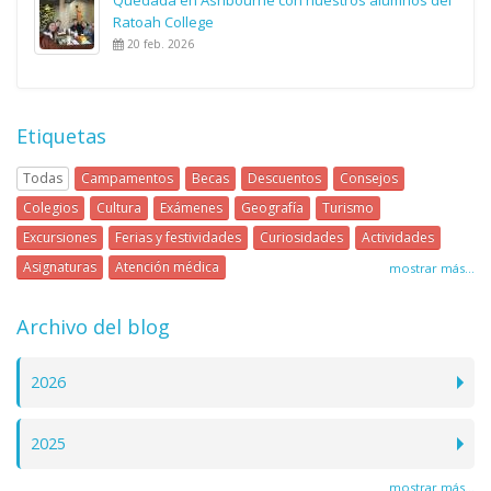
Ratoah College
20 feb. 2026
Etiquetas
Todas
Campamentos
Becas
Descuentos
Consejos
Colegios
Cultura
Exámenes
Geografía
Turismo
Excursiones
Ferias y festividades
Curiosidades
Actividades
Asignaturas
Atención médica
mostrar más...
Archivo del blog
2026
2025
mostrar más...