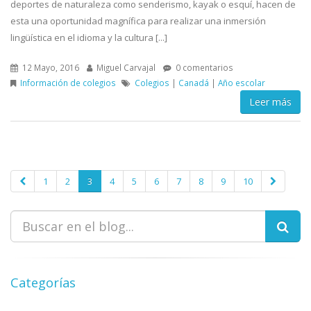
deportes de naturaleza como senderismo, kayak o esquí, hacen de
esta una oportunidad magnífica para realizar una inmersión
lingüística en el idioma y la cultura [...]
12 Mayo, 2016
Miguel Carvajal
0 comentarios
Información de colegios
Colegios
|
Canadá
|
Año escolar
Leer más
1
2
3
4
5
6
7
8
9
10
Categorías